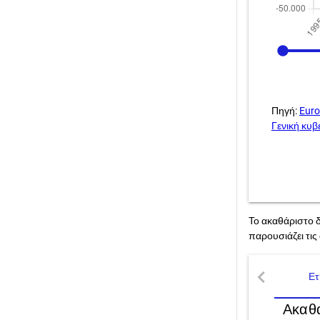
1995
Πηγή:
Euro
Γενική κυ
Το ακαθάριστο δ
παρουσιάζει τις
chevron_left
Ετ
Ακαθά