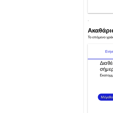
.
Ακαθάρισ
Το επόμενο γράφ
Ετήσ
Διαθέ
σήμε
Εκατομμ
Μέγεθο