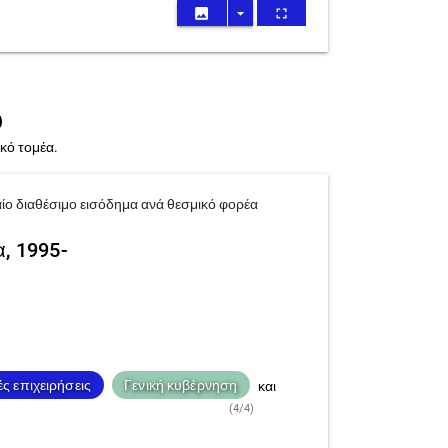
image
arrow_drop_down
fullscreen
υ
κό τομέα.
αίο διαθέσιμο εισόδημα ανά θεσμικό φορέα
α, 1995-
ς επιχειρήσεις
Γενική κυβέρνηση
και
(4/4)