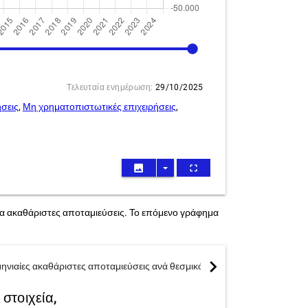
2024
Τελευταία ενημέρωση:
29/10/2025
σεις
,
Μη χρηματοπιστωτικές επιχειρήσεις
,
image
arrow_drop_down
fullscreen
για ακαθάριστες αποταμιεύσεις. Το επόμενο γράφημα
chevron_right
μηνιαίες ακαθάριστες αποταμιεύσεις ανά θεσμικό φορέα
στοιχεία,