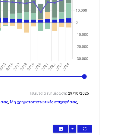
2024
Τελευταία ενημέρωση:
29/10/2025
σεις
,
Μη χρηματοπιστωτικές επιχειρήσεις
,
image
arrow_drop_down
fullscreen