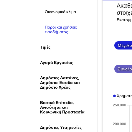
Ακαθά
στοιχ
Οικονομικό κλίμα
Εκατομμ
Πόροι και χρήσεις
εισοδήματος
Μέγεθο
Τιμές
Αγορά Εργασίας
Σύνολο
Δημόσιες Δαπάνες,
Δημόσια Έσοδα και
Δημόσιο Χρέος
Χρηματο
Βιοτικό Eπίπεδο,
Ανισότητα και
Κοινωνική Προστασία
Δημόσιες Υπηρεσίες