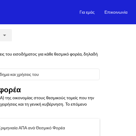
Για εμάς
Επικοινωνία
arrow_drop_down
ις του εισοδήματος για κάθε θεσμικό φορέα, δηλαδή
δημα και χρήσεις του
 φορέα
) της οικονομίας στους θεσμικούς τομείς που την
ειρήσεις και τη γενική κυβέρνηση. Το επόμενο
ριμηνιαία ΑΠΑ ανά Θεσμικό Φορέα