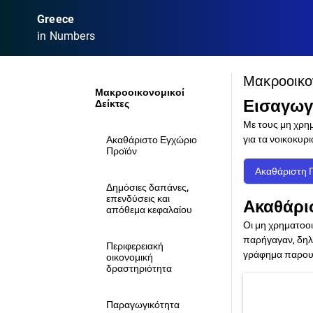
Greece
in Numbers
Μακροοικον
Μακροοικονομικοί
Εισαγω
Δείκτες
Με τους μη χρημ
για τα νοικοκυρι
Ακαθάριστο Εγχώριο
Προϊόν
Ακαθάριστη Π
Δημόσιες δαπάνες,
επενδύσεις και
Ακαθάρι
απόθεμα κεφαλαίου
Οι μη χρηματοοι
παρήγαγαν, δηλα
Περιφερειακή
γράφημα παρουσι
οικονομική
δραστηριότητα
Παραγωγικότητα