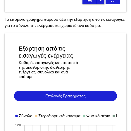
image
arrow_drop_down
fullscreen
Το επόμενο γράφημα παρουσιάζει την εξάρτηση από τις εισαγωγές
για το σύνολο της ενέργειας και χωριστά ανά καύσιμο.
Εξάρτηση από τις
εισαγωγές ενέργειας
Καθαρές εισαγωγές ως ποσοστό
της ακαθάριστης διαθέσιμης
ενέργειας, συνολικά και ανά
καύσιμο
Επιλογές Γραφήματος
Σύνολο
Στερεά ορυκτά καύσιμα
Φυσικό αέριο
Πετρέλα