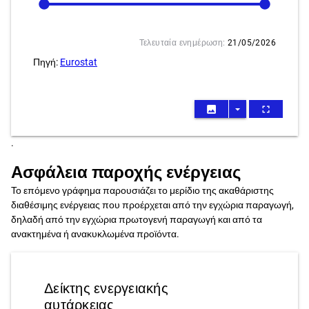
Τελευταία ενημέρωση:
21/05/2026
Πηγή:
Eurostat
image
arrow_drop_down
fullscreen
.
Ασφάλεια παροχής ενέργειας
Το επόμενο γράφημα παρουσιάζει το μερίδιο της ακαθάριστης
διαθέσιμης ενέργειας που προέρχεται από την εγχώρια παραγωγή,
δηλαδή από την εγχώρια πρωτογενή παραγωγή και από τα
ανακτημένα ή ανακυκλωμένα προϊόντα.
Δείκτης ενεργειακής
αυτάρκειας