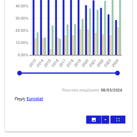
2013
2024
Τελευταία ενημέρωση:
08/05/2026
Πηγή:
Eurostat
image
arrow_drop_down
fullscreen