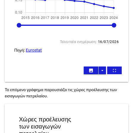
2015
2024
Τελευταία ενημέρωση:
16/07/2026
Πηγή:
Eurostat
image
arrow_drop_down
fullscreen
Το επόμενο γράφημα παρουσιάζει τις χώρες προέλευσης των
εισαγωγών πετρελαίου.
Χώρες προέλευσης
των εισαγωγών