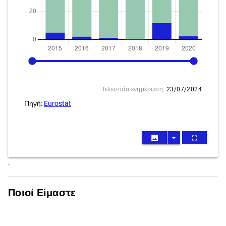
2015
2020
Τελευταία ενημέρωση:
23/07/2024
Πηγή:
Eurostat
image
arrow_drop_down
fullscreen
.
Ποιοί Είμαστε