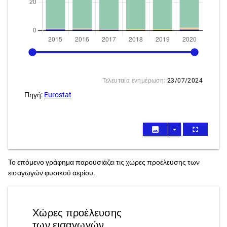
2015
2020
Τελευταία ενημέρωση:
23/07/2024
Πηγή:
Eurostat
image
arrow_drop_down
fullscreen
Το επόμενο γράφημα παρουσιάζει τις χώρες προέλευσης των
εισαγωγών φυσικού αερίου.
Χώρες προέλευσης
των εισαγωγών