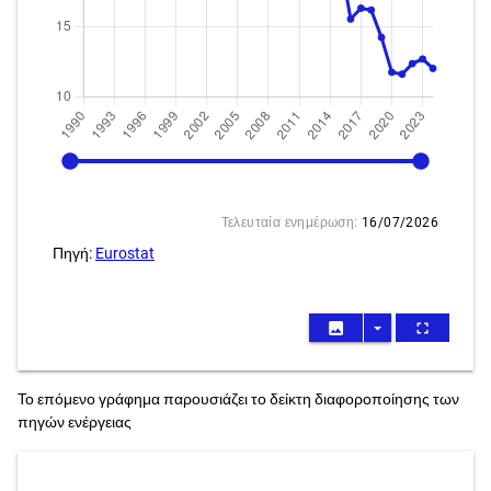
1990
2024
Τελευταία ενημέρωση:
16/07/2026
Πηγή:
Eurostat
image
arrow_drop_down
fullscreen
Το επόμενο γράφημα παρουσιάζει το δείκτη διαφοροποίησης των
πηγών ενέργειας