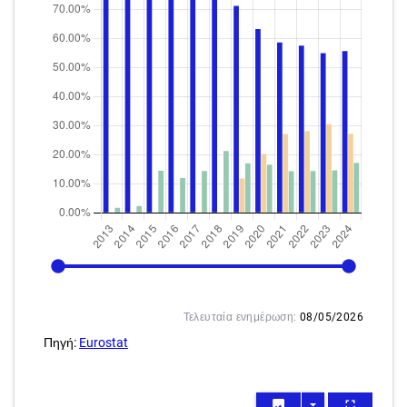
2013
2024
Τελευταία ενημέρωση:
08/05/2026
Πηγή:
Eurostat
image
arrow_drop_down
fullscreen