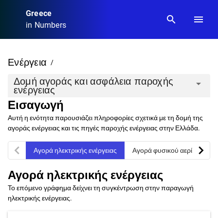
Greece
search
menu
in Numbers
Ενέργεια
/
Δομή αγοράς και ασφάλεια παροχής
arrow_drop_down
ενέργειας
Εισαγωγή
Αυτή η ενότητα παρουσιάζει πληροφορίες σχετικά με τη δομή της
αγοράς ενέργειας και τις πηγές παροχής ενέργειας στην Ελλάδα.
chevron_left
chevron_right
Αγορά ηλεκτρικής ενέργειας
Αγορά φυσικού αερίου
Αγορά ηλεκτρικής ενέργειας
Το επόμενο γράφημα δείχνει τη συγκέντρωση στην παραγωγή
ηλεκτρικής ενέργειας.