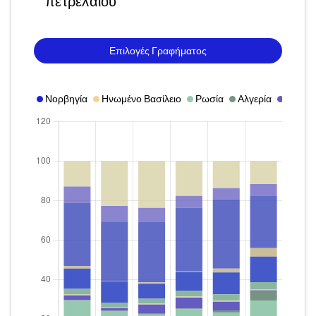
πετρελαίου
Επιλογές Γραφήματος
Νορβηγία
Ηνωμένο Βασίλειο
Ρωσία
Αλγερία
Λιβύη