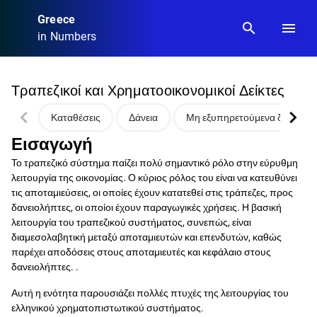
Greece
search
menu
in Numbers
Τραπεζικοί και Χρηματοοικονομικοί Δείκτες
chevron_left
chevron_right
Καταθέσεις
Δάνεια
Μη εξυπηρετούμενα δάνεια
Εισαγωγή
Το τραπεζικό σύστημα παίζει πολύ σημαντικό ρόλο στην εύρυθμη
λειτουργία της οικονομίας. Ο κύριος ρόλος του είναι να κατευθύνει
τις αποταμιεύσεις, οι οποίες έχουν κατατεθεί στις τράπεζες, προς
δανειολήπτες, οι οποίοι έχουν παραγωγικές χρήσεις. Η βασική
λειτουργία του τραπεζικού συστήματος, συνεπώς, είναι
διαμεσολαβητική μεταξύ αποταμιευτών και επενδυτών, καθώς
παρέχει αποδόσεις στους αποταμιευτές και κεφάλαιο στους
δανειολήπτες. .
Αυτή η ενότητα παρουσιάζει πολλές πτυχές της λειτουργίας του
ελληνικού χρηματοπιστωτικού συστήματος.