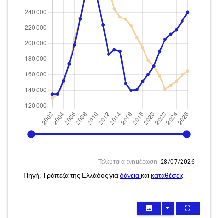
2002
2026
Τελευταία ενημέρωση:
28/07/2026
Πηγή: Τράπεζα της Ελλάδος για
δάνεια
και
καταθέσεις
image
arrow_drop_down
fullscreen