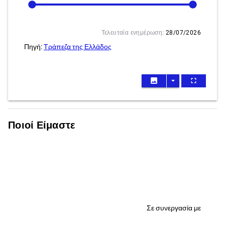
Τελευταία ενημέρωση:
28/07/2026
Πηγή:
Τράπεζα της Ελλάδος
image
arrow_drop_down
fullscreen
Ποιοί Είμαστε
Σε συνεργασία με