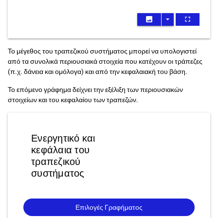
image
arrow_drop_down
fullscreen
Το μέγεθος του τραπεζικού συστήματος μπορεί να υπολογιστεί
από τα συνολικά περιουσιακά στοιχεία που κατέχουν οι τράπεζες
(π.χ. δάνεια και ομόλογα) και από την κεφαλαιακή του βάση.
Το επόμενο γράφημα δείχνει την εξέλιξη των περιουσιακών
στοιχείων και του κεφαλαίου των τραπεζών.
Ενεργητικό και
κεφάλαια του
τραπεζικού
συστήματος
Επιλογές Γραφήματος