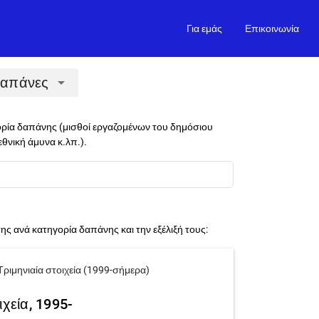
Για εμάς
Επικοινωνία
απάνες
arrow_drop_down
ορία δαπάνης (μισθοί εργαζομένων του δημόσιου
εθνική άμυνα κ.λπ.).
 ανά κατηγορία δαπάνης και την εξέλιξή τους:
Τριμηνιαία στοιχεία (1999-σήμερα)
χεία, 1995-