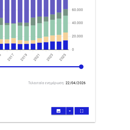
2025
Τελευταία ενημέρωση:
22/04/2026
image
arrow_drop_down
fullscreen