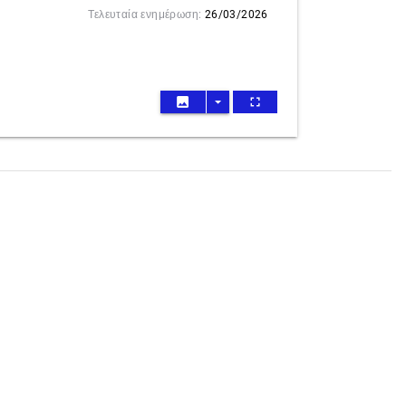
Τελευταία ενημέρωση:
26/03/2026
image
arrow_drop_down
fullscreen