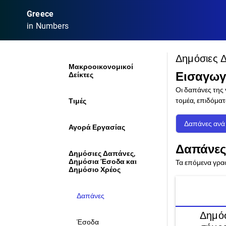
Greece
in Numbers
Δημόσιες 
Μακροοικονομικοί
Εισαγω
Δείκτες
Οι δαπάνες της
τομέα, επιδόματ
Τιμές
Δαπάνες ανά
Αγορά Εργασίας
Δαπάνες
Δημόσιες Δαπάνες,
Δημόσια Έσοδα και
Τα επόμενα γρα
Δημόσιο Χρέος
Δαπάνες
Δημόσ
Έσοδα