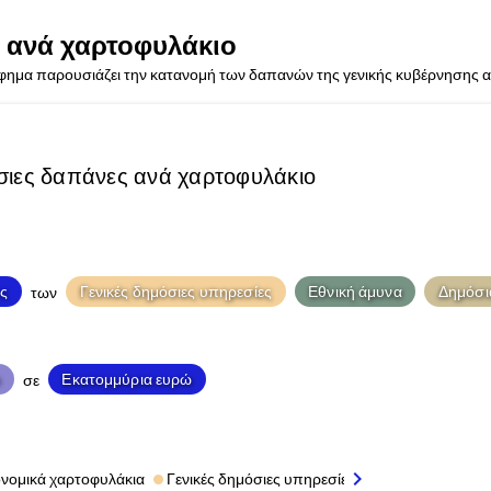
 ανά χαρτοφυλάκιο
ημα παρουσιάζει την κατανομή των δαπανών της γενικής κυβέρνησης ανά
ιες δαπάνες ανά χαρτοφυλάκιο
ς
Γενικές δημόσιες υπηρεσίες
Εθνική άμυνα
Δημόσια
των
ο
Εκατομμύρια ευρώ
σε
chevron_right
νομικά χαρτοφυλάκια
Γενικές δημόσιες υπηρεσίες
Εκπαίδευση
Ε