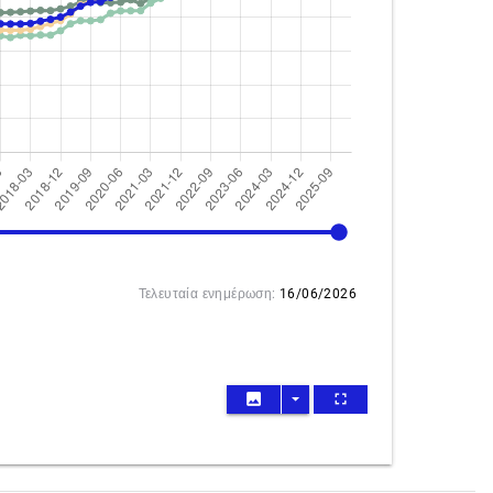
2026-03
Τελευταία ενημέρωση:
16/06/2026
image
arrow_drop_down
fullscreen