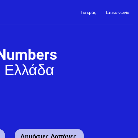
Για εμάς
Επικοινωνία
 Numbers
ν Ελλάδα
Δημόσιες Δαπάνες,