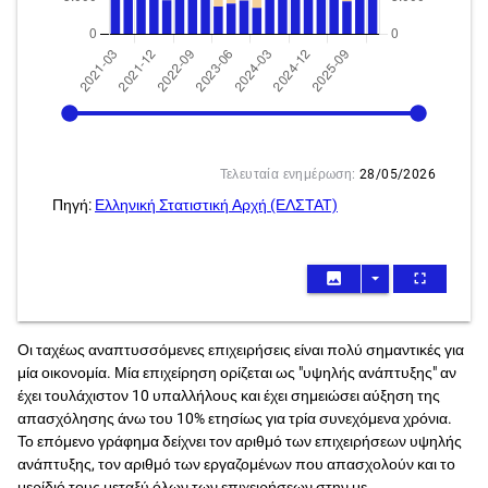
2021-03
2026-03
Τελευταία ενημέρωση:
28/05/2026
Πηγή:
Ελληνική Στατιστική Αρχή (ΕΛΣΤΑΤ)
image
arrow_drop_down
fullscreen
Οι ταχέως αναπτυσσόμενες επιχειρήσεις είναι πολύ σημαντικές για
μία οικονομία. Μία επιχείρηση ορίζεται ως "υψηλής ανάπτυξης" αν
έχει τουλάχιστον 10 υπαλλήλους και έχει σημειώσει αύξηση της
απασχόλησης άνω του 10% ετησίως για τρία συνεχόμενα χρόνια.
Το επόμενο γράφημα δείχνει τον αριθμό των επιχειρήσεων υψηλής
ανάπτυξης, τον αριθμό των εργαζομένων που απασχολούν και το
μερίδιό τους μεταξύ όλων των επιχειρήσεων στην με