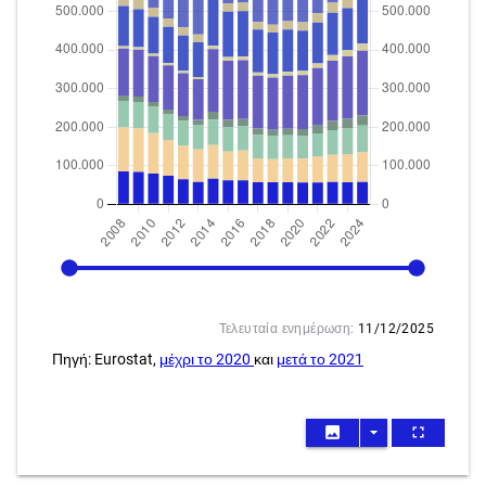
2008
2024
Τελευταία ενημέρωση:
11/12/2025
Πηγή: Eurostat,
μέχρι το 2020
και
μετά το 2021
image
arrow_drop_down
fullscreen
.