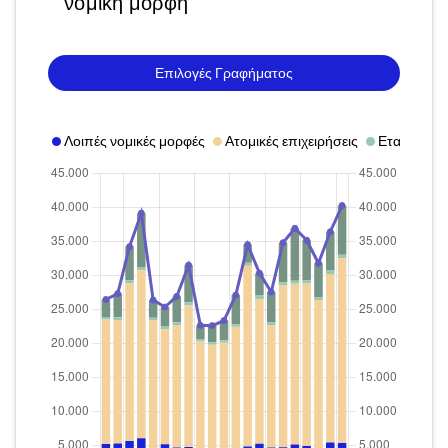
νομική μορφή
Επιλογές Γραφήματος
Λοιπές νομικές μορφές
Ατομικές επιχειρήσεις
Εταιρείες 