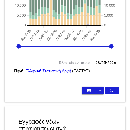
2020-03
2026-03
Τελευταία ενημέρωση:
28/05/2026
Πηγή:
Ελληνική Στατιστική Αρχή
(ΕΛΣΤΑΤ)
image
arrow_drop_down
fullscreen
Εγγραφές νέων
επιχειρήσεων ανά