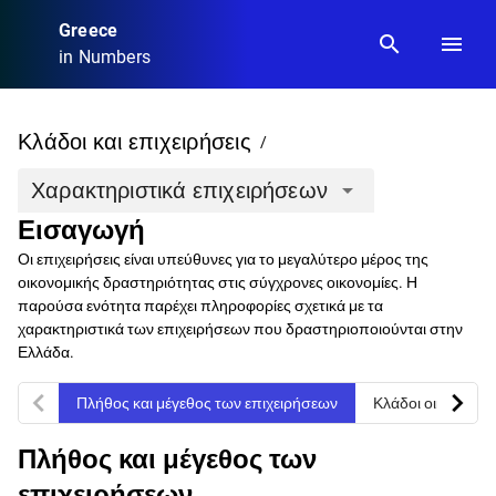
Greece
search
menu
in Numbers
Κλάδοι και επιχειρήσεις
/
Χαρακτηριστικά επιχειρήσεων
arrow_drop_down
Εισαγωγή
Οι επιχειρήσεις είναι υπεύθυνες για το μεγαλύτερο μέρος της
οικονομικής δραστηριότητας στις σύγχρονες οικονομίες. Η
παρούσα ενότητα παρέχει πληροφορίες σχετικά με τα
χαρακτηριστικά των επιχειρήσεων που δραστηριοποιούνται στην
Ελλάδα.
chevron_left
chevron_right
Πλήθος και μέγεθος των επιχειρήσεων
Κλάδοι οικονομικ
Πλήθος και μέγεθος των
επιχειρήσεων