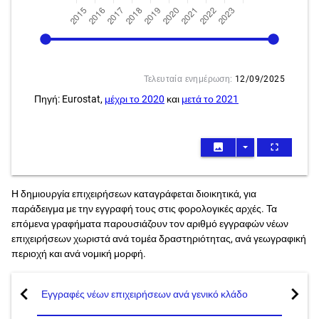
2015
2023
Τελευταία ενημέρωση:
12/09/2025
Πηγή: Eurostat,
μέχρι το 2020
και
μετά το 2021
image
arrow_drop_down
fullscreen
Η δημιουργία επιχειρήσεων καταγράφεται διοικητικά, για
παράδειγμα με την εγγραφή τους στις φορολογικές αρχές. Τα
επόμενα γραφήματα παρουσιάζουν τον αριθμό εγγραφών νέων
επιχειρήσεων χωριστά ανά τομέα δραστηριότητας, ανά γεωγραφική
περιοχή και ανά νομική μορφή.
chevron_left
chevron_right
Εγγραφές νέων επιχειρήσεων ανά γενικό κλάδο