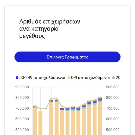
Αριθμός επιχειρήσεων
ανά κατηγορία
μεγέθους
Επιλογές Γραφήματος
50-249 απασχολoύμενοι
0-9 απασχολoύμενοι
20-49 απ