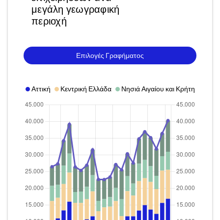
μεγάλη γεωγραφική
περιοχή
Επιλογές Γραφήματος
Αττική
Κεντρική Ελλάδα
Νησιά Αιγαίου και Κρήτη
Βόρε