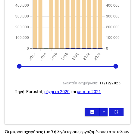
2012
2024
Τελευταία ενημέρωση:
11/12/2025
Πηγή: Eurostat,
μέχρι το 2020
και
μετά το 2021
image
arrow_drop_down
fullscreen
Οι μικροεπιχειρήσεις (με 9 ή λιγόττερους εργαζομένους) αποτελούν