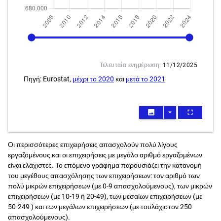
2008
2024
Τελευταία ενημέρωση:
11/12/2025
Πηγή: Eurostat,
μέχρι το 2020
και
μετά το 2021
image
arrow_drop_down
fullscreen
Οι περισσότερες επιχειρήσεις απασχολούν πολύ λίγους
εργαζομένους και οι επιχειρήσεις με μεγάλο αριθμό εργαζομένων
είναι ελάχιστες. Το επόμενο γράφημα παρουσιάζει την κατανομή
του μεγέθους απασχόλησης των επιχειρήσεων: τον αριθμό των
πολύ μικρών επιχειρήσεων (με 0-9 απασχολούμενους), των μικρών
επιχειρήσεων (με 10-19 ή 20-49), των μεσαίων επιχειρήσεων (με
50-249 ) και των μεγάλων επιχειρήσεων (με τουλάχιστον 250
απασχολούμενους).