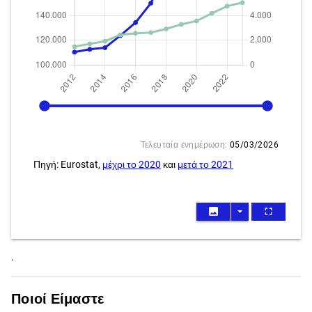
2012
2023
Τελευταία ενημέρωση:
05/03/2026
Πηγή: Eurostat,
μέχρι το 2020
και
μετά το 2021
image
arrow_drop_down
fullscreen
.
Ποιοί Είμαστε